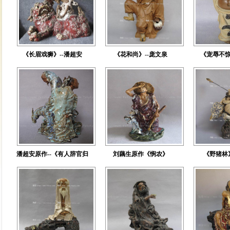
《长眉戏狮》--潘超安
《花和尚》--庞文泉
《宠辱不惊
潘超安原作--《有人辞官归
刘藕生原作《悯农》
《野猪林
故里，有人月夜赶科场》