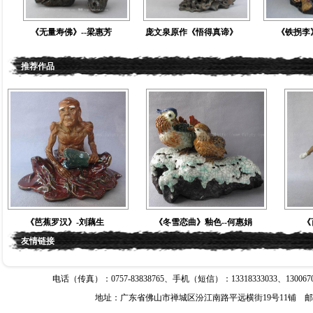
《无量寿佛》--梁惠芳
庞文泉原作《悟得真谛》
《铁拐李
推荐作品
芭蕉罗汉》-刘藕生
《冬雪恋曲》釉色--何惠娟
《百年跨越
友情链接
电话（传真）：0757-83838765、手机（短信）：13318333033、1300670206
地址：广东省佛山市禅城区汾江南路平远横街19号11铺 邮编：528000 