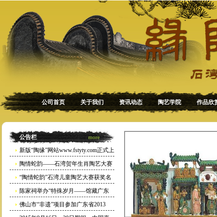
公司首页
关于我们
资讯动态
陶艺学院
作品欣
公告栏
more
新版“陶缘”网站www.fstyty.com正式上
线
陶情蛇韵——石湾贺年生肖陶艺大赛
[2012-07-05]
暨金蛇献瑞迎春巡回展获奖名单
“陶情蛇韵”石湾儿童陶艺大赛获奖名
[2013-01-09]
单
陈家祠举办“特殊岁月——馆藏广东
[2013-01-09]
陶瓷作品展（1966－1976年）”，展
佛山市“非遗”项目参加广东省2013