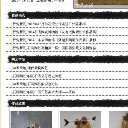
览时间
年“文化节遗产日”活动
2015年9月16日—20日期间，中国嘉
十八罗汉
[2013-03-04]
[2013-08-03]
德国际拍卖有限公司在北京举办佛山
资讯动态
石湾陶塑专题拍卖
[2015-09-08]
[行业新闻]2015年12月前石湾公仔走进广州陈家祠
[行业新闻]2014石湾陶瓷博物馆《冼有成陶塑艺术作品展》
[行业新闻]2014广东省博物馆《潘超安陶塑作品展》展影
[行业新闻]石湾陶艺亮相第一届中国国际集藏文化博览会
陶艺学院
[学术天地]现代柴烧陶艺
[石湾陶艺知识]石湾公仔历史渊源
[学术天地]石湾陶艺的识别方法
[石湾陶艺知识]中国工艺美术大师——庄稼
作品欣赏